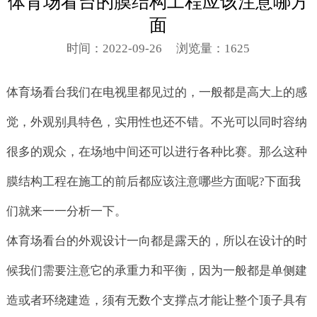
体育场看台的膜结构工程应该注意哪方
面
时间：2022-09-26
浏览量：1625
体育场看台我们在电视里都见过的，一般都是高大上的感
觉，外观别具特色，实用性也还不错。不光可以同时容纳
很多的观众，在场地中间还可以进行各种比赛。那么这种
膜结构工程在施工的前后都应该注意哪些方面呢?下面我
们就来一一分析一下。
体育场看台的外观设计一向都是露天的，所以在设计的时
候我们需要注意它的承重力和平衡，因为一般都是单侧建
造或者环绕建造，须有无数个支撑点才能让整个顶子具有